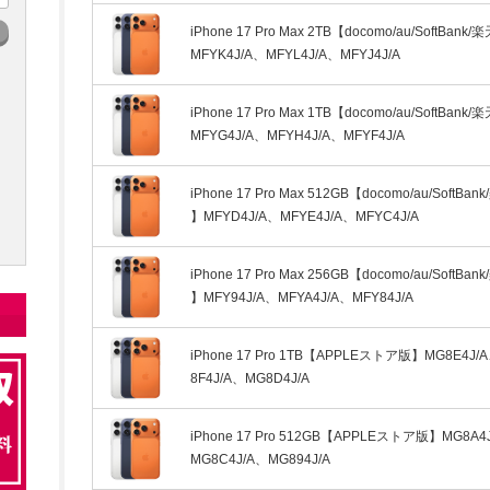
iPhone 17 Pro Max 2TB【docomo/au/SoftBank
MFYK4J/A、MFYL4J/A、MFYJ4J/A
iPhone 17 Pro Max 1TB【docomo/au/SoftBank
MFYG4J/A、MFYH4J/A、MFYF4J/A
iPhone 17 Pro Max 512GB【docomo/au/SoftBa
】MFYD4J/A、MFYE4J/A、MFYC4J/A
iPhone 17 Pro Max 256GB【docomo/au/SoftBa
】MFY94J/A、MFYA4J/A、MFY84J/A
iPhone 17 Pro 1TB【APPLEストア版】MG8E4J/
8F4J/A、MG8D4J/A
iPhone 17 Pro 512GB【APPLEストア版】MG8A4
MG8C4J/A、MG894J/A