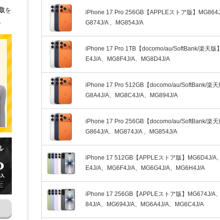
取
を
iPhone 17 Pro 256GB【APPLEストア版】MG864
。
G874J/A 、MG854J/A
iPhone 17 Pro 1TB【docomo/au/SoftBank/楽天
E4J/A、MG8F4J/A、MG8D4J/A
iPhone 17 Pro 512GB【docomo/au/SoftBank/
G8A4J/A、MG8C4J/A、MG894J/A
iPhone 17 Pro 256GB【docomo/au/SoftBank/
G864J/A、MG874J/A 、MG854J/A
iPhone 17 512GB【APPLEストア版】MG6D4J/A
E4J/A、MG6F4J/A、MG6G4J/A、MG6H4J/A
iPhone 17 256GB【APPLEストア版】MG674J/A
84J/A、MG694J/A、MG6A4J/A、MG6C4J/A