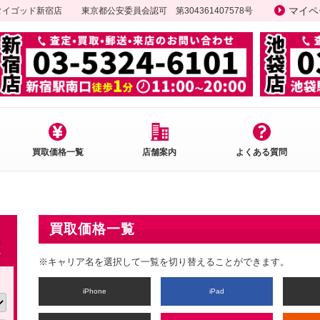
マイペ
ータイゴッド新宿店
東京都公安委員会認可 第304361407578号
買取価格一覧
店舗案内
よくある質問
買取価格一覧
※キャリア名を選択して一覧を切り替えることができます。
iPhone
iPad