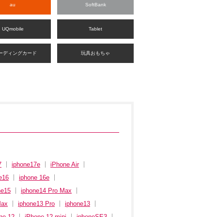
au
SoftBank
UQmobile
Tablet
ーディングカード
玩具おもちゃ
7
iphone17e
iPhone Air
e16
iphone 16e
ne15
iphone14 Pro Max
Max
iphone13 Pro
iphone13
ne 12
iPhone 12 mini
iphoneSE3