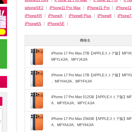
iphoneSE2
iPhone11 Pro Max
iPhone11 Pro
iPhone11
iPhoneXR
iPhoneX
iPhone8 Plus
iPhone8
iPhone7
iPhone6S
iPhoneSE
機種名
iPhone 17 Pro Max 2TB【APPLEストア版】MFYK
MFYL4J/A、MFYJ4J/A
iPhone 17 Pro Max 1TB【APPLEストア版】MFYG
、MFYH4J/A、MFYF4J/A
iPhone 17 Pro Max 512GB【APPLEストア版】MF
A、MFYE4J/A、MFYC4J/A
iPhone 17 Pro Max 256GB【APPLEストア版】MF
A、MFYA4J/A、MFY84J/A