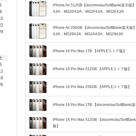
1
iPhone Air 512GB【docomo/au/SoftBank/楽天版
8
4J/A、MG2D4J/A、MG2F4J/A、MG2E4J/A
15
22
iPhone Air 256GB 【docomo/au/SoftBank/楽天
29
4J/A、MG284J/A、MG2A4J/A、MG294J/A
iPhone 16 Pro Max 1TB 【APPLEストア版】
土
5
iPhone 16 Pro Max 512GB 【APPLEストア版】
12
19
26
iPhone 16 Pro Max 256GB 【APPLEストア版】
iPhone 16 Pro Max 1TB 【docomo/au/SoftBan
iPhone 16 Pro Max 512GB 【docomo/au/SoftBan
版】