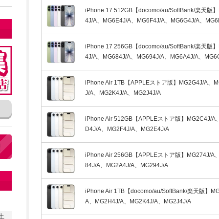
iPhone 17 512GB【docomo/au/SoftBank/楽天版
4J/A、MG6E4J/A、MG6F4J/A、MG6G4J/A、MG6
iPhone 17 256GB【docomo/au/SoftBank/楽天版
4J/A、MG684J/A、MG694J/A、MG6A4J/A、MG6C
iPhone Air 1TB【APPLEストア版】MG2G4J/A、M
J/A、MG2K4J/A、MG2J4J/A
iPhone Air 512GB【APPLEストア版】MG2C4J/A
D4J/A、MG2F4J/A、MG2E4J/A
iPhone Air 256GB【APPLEストア版】MG274J/A
84J/A、MG2A4J/A、MG294J/A
iPhone Air 1TB【docomo/au/SoftBank/楽天版】MG
A、MG2H4J/A、MG2K4J/A、MG2J4J/A
土