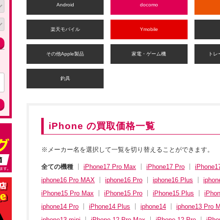
Android
docomo
楽天モバイル
Ymobile
その他Apple製品
家電・ゲーム機
トレ
釣具
iPhone の買取価格一覧
※メーカー名を選択して一覧を切り替えることができます。
全ての機種
iPhone17 Pro Max
iPhone17 Pro
iPhone1
iphone16 Pro MAX
iphone16 Pro
iphone16 Plus
iphon
iPhone15 Pro Max
iPhone15 Pro
iPhone15 Plus
iPho
iphone14 Pro
iPhone14 Plus
iphone14
iphone13 Pro 
iphone13 mini
iPhone 12 Pro Max
iPhone 12 Pro
iPho