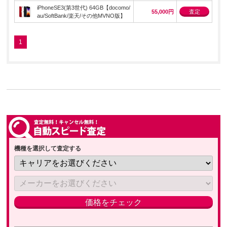
iPhoneSE3(第3世代) 64GB【docomo/
55,000円
査定
au/SoftBank/楽天/その他MVNO版】
1
機種を選択して査定する