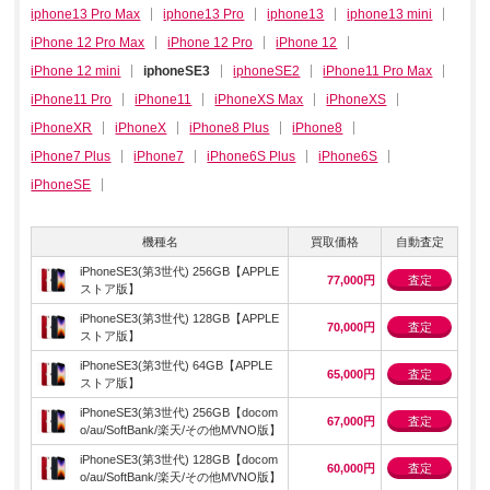
iphone13 Pro Max
iphone13 Pro
iphone13
iphone13 mini
iPhone 12 Pro Max
iPhone 12 Pro
iPhone 12
iPhone 12 mini
iphoneSE3
iphoneSE2
iPhone11 Pro Max
iPhone11 Pro
iPhone11
iPhoneXS Max
iPhoneXS
iPhoneXR
iPhoneX
iPhone8 Plus
iPhone8
iPhone7 Plus
iPhone7
iPhone6S Plus
iPhone6S
iPhoneSE
機種名
買取価格
自動査定
iPhoneSE3(第3世代) 256GB【APPLE
77,000円
査定
ストア版】
iPhoneSE3(第3世代) 128GB【APPLE
70,000円
査定
ストア版】
iPhoneSE3(第3世代) 64GB【APPLE
65,000円
査定
ストア版】
iPhoneSE3(第3世代) 256GB【docom
67,000円
査定
o/au/SoftBank/楽天/その他MVNO版】
iPhoneSE3(第3世代) 128GB【docom
60,000円
査定
o/au/SoftBank/楽天/その他MVNO版】