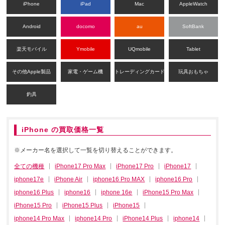
iPhone
iPad
Mac
AppleWatch
Android
docomo
au
SoftBank
楽天モバイル
Ymobile
UQmobile
Tablet
その他Apple製品
家電・ゲーム機
トレーディングカード
玩具おもちゃ
釣具
iPhone の買取価格一覧
※メーカー名を選択して一覧を切り替えることができます。
全ての機種
iPhone17 Pro Max
iPhone17 Pro
iPhone17
iphone17e
iPhone Air
iphone16 Pro MAX
iphone16 Pro
iphone16 Plus
iphone16
iphone 16e
iPhone15 Pro Max
iPhone15 Pro
iPhone15 Plus
iPhone15
iphone14 Pro Max
iphone14 Pro
iPhone14 Plus
iphone14