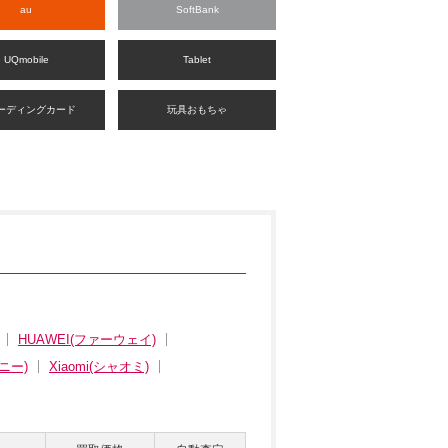
au
SoftBank
UQmobile
Tablet
ーディングカード
玩具おもちゃ
HUAWEI(ファーウェイ)
ニー)
Xiaomi(シャオミ)