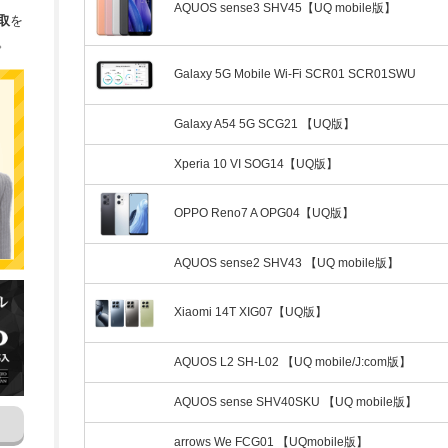
AQUOS sense3 SHV45【UQ mobile版】
取
を
。
Galaxy 5G Mobile Wi-Fi SCR01 SCR01SWU
Galaxy A54 5G SCG21 【UQ版】
Xperia 10 VI SOG14【UQ版】
OPPO Reno7 A OPG04【UQ版】
AQUOS sense2 SHV43 【UQ mobile版】
Xiaomi 14T XIG07【UQ版】
AQUOS L2 SH-L02 【UQ mobile/J:com版】
AQUOS sense SHV40SKU 【UQ mobile版】
arrows We FCG01 【UQmobile版】