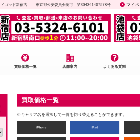
マイペ
ータイゴッド新宿店
東京都公安委員会認可 第304361407578号
買取価格一覧
店舗案内
よくある質問
買取価格一覧
※キャリア名を選択して一覧を切り替えることができます。
iPhone
iPad