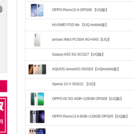
OPPO Reno15 A OPG08 【UQ版】
HUAWEI P20 lite 【UQ mobile版】
arrows We3 FCG04 4G+64G【UQ】
Galaxy A55 5G SCG27【UQ版】
AQUOS sense5G SHG03【UQmobile版】
Xperia 10 V SOG11 【UQ】
OPPO A5 5G 4GB+128GB OPG06【UQ版】
OPPO Reno13 A 8GB+128GB OPG05【UQ版】