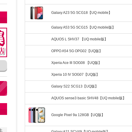
Galaxy A23 5G SCG18【UQ mobile】
Galaxy A53 5G SCG15【UQ mobile版】
AQUOS L SHV37 【UQ mobile版】
OPPO A54 5G OPG02【UQ版】
Xperia Ace III SOG08 【UQ版】
Xperia 10 IV SOG07【UQ版】
Galaxy S22 SCG13【UQ版】
AQUOS sense3 basic SHV48【UQ mobile版】
Google Pixel 9a 128GB【UQ版】
土
Galaxy A21 SCV49【UQ mobile版】