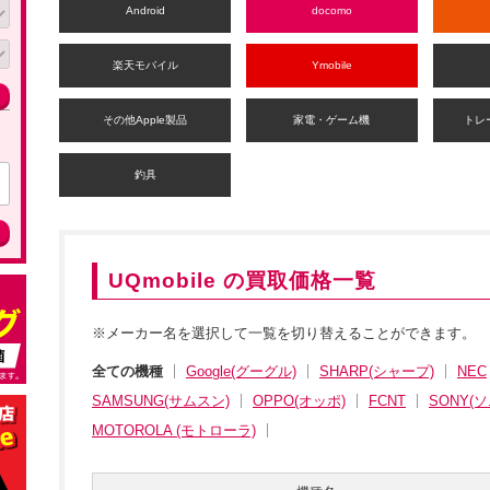
Android
docomo
楽天モバイル
Ymobile
その他Apple製品
家電・ゲーム機
トレ
釣具
UQmobile の買取価格一覧
※メーカー名を選択して一覧を切り替えることができます。
全ての機種
Google(グーグル)
SHARP(シャープ)
NEC
SAMSUNG(サムスン)
OPPO(オッポ)
FCNT
SONY(ソ
MOTOROLA (モトローラ)