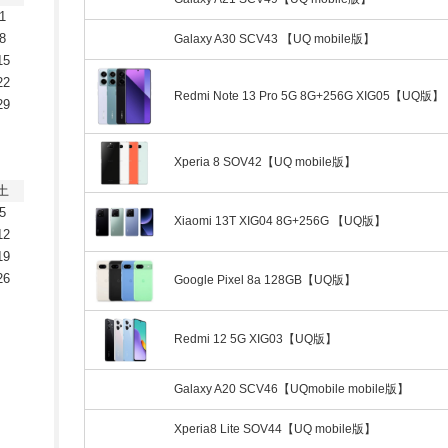
1
8
Galaxy A30 SCV43 【UQ mobile版】
15
22
Redmi Note 13 Pro 5G 8G+256G XIG05【UQ版】
29
Xperia 8 SOV42【UQ mobile版】
土
5
Xiaomi 13T XIG04 8G+256G 【UQ版】
12
19
26
Google Pixel 8a 128GB【UQ版】
Redmi 12 5G XIG03【UQ版】
Galaxy A20 SCV46【UQmobile mobile版】
Xperia8 Lite SOV44【UQ mobile版】