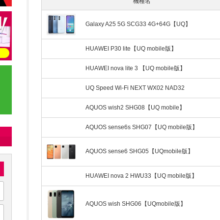
機種名
Galaxy A25 5G SCG33 4G+64G【UQ】
HUAWEI P30 lite【UQ mobile版】
HUAWEI nova lite 3 【UQ mobile版】
UQ Speed Wi-Fi NEXT WX02 NAD32
AQUOS wish2 SHG08【UQ mobile】
AQUOS sense6s SHG07【UQ mobile版】
AQUOS sense6 SHG05【UQmobile版】
HUAWEI nova 2 HWU33【UQ mobile版】
AQUOS wish SHG06【UQmobile版】