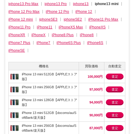
iphone13 Pro Max
iphone13 Pro
iphone13
iphone13 mini
iPhone 12 Pro Max
iPhone 12 Pro
iPhone 12
iPhone 12 mini
iphoneSE3
iphoneSE2
iPhone11 Pro Max
iPhone11 Pro
iPhone11
iPhoneXS Max
iPhoneXS
iPhoneXR
iPhoneX
iPhone8 Plus
iPhone8
iPhone7 Plus
iPhone7
iPhone6S Plus
iPhone6S
iPhoneSE
機種名
買取価格
自動査定
iPhone 13 mini 512GB【APPLEストア
100,000円
査定
版】
iPhone 13 mini 256GB【APPLEストア
97,000円
査定
版】
iPhone 13 mini 128GB【APPLEストア
94,000円
査定
版】
iPhone 13 mini 512GB【docomo/au/S
90,000円
査定
oftBank/楽天版】
iPhone 13 mini 256GB【docomo/au/S
87,000円
査定
oftBank/楽天版】