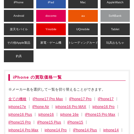
iPhone
iPad
Mac
AppleWatch
Android
docomo
au
SoftBank
楽天モバイル
Ymobile
UQmobile
Tablet
その他Apple製品
家電・ゲーム機
トレーディングカード
玩具おもちゃ
釣具
iPhone の買取価格一覧
※メーカー名を選択して一覧を切り替えることができます。
全ての機種
iPhone17 Pro Max
iPhone17 Pro
iPhone17
iphone17e
iPhone Air
iphone16 Pro MAX
iphone16 Pro
iphone16 Plus
iphone16
iphone 16e
iPhone15 Pro Max
iPhone15 Pro
iPhone15 Plus
iPhone15
iphone14 Pro Max
iphone14 Pro
iPhone14 Plus
iphone14