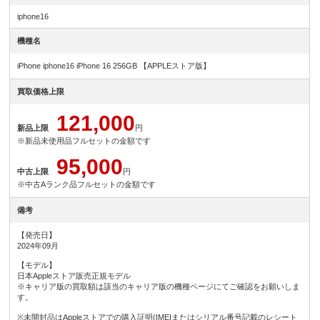
iphone16
機種名
iPhone iphone16 iPhone 16 256GB 【APPLEストア版】
買取価格上限
121,000
新品上限
円
※新品未使用品フルセットの金額です
95,000
中古上限
円
※中古Aランク品フルセットの金額です
備考
【発売日】
2024年09月
【モデル】
日本Appleストア販売正規モデル
※キャリア版の買取額は該当のキャリア版の機種ページにてご確認をお願いしま
す。
※未開封品はAppleストアでの購入証明(IMEIまたはシリアル番号記載のレシート