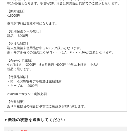
等)が必須となります。明書が無い場合は開封品と同額でのご提示となります。
【開封減額】
-18000円
※再封印品は買取不可になります。
【初期保護シール無し】
新品 -3000円
【交換品減額】
端末交換後未使用品は中古Aランク扱いとなります。
例）モデル番号の頭の記号が N・・・J/A、F・・・J/Aが対象となります。
【Appleケア減額】
4ヶ月経過 -3000円 5ヵ月経過 -4000円 半年以上経過 中古A
新品に限ります。
【付属品減額】
・箱 -1000円(モデル相違は減額対象)
・ケーブル -2000円
※icloudアカウント削除必須
【台数制限】
あり※複数台の場合は事前にご確認をお願い致します。
▼機種の状態を選択してください