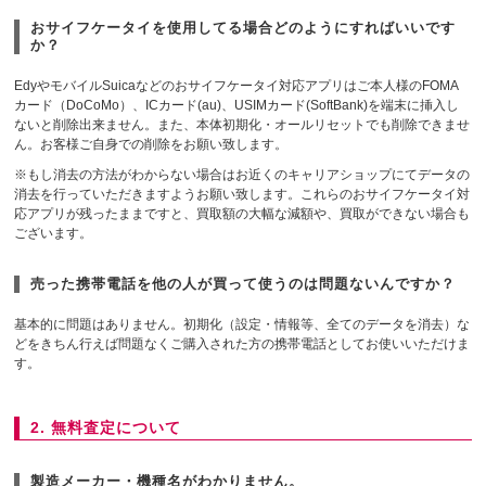
おサイフケータイを使用してる場合どのようにすればいいです
か？
EdyやモバイルSuicaなどのおサイフケータイ対応アプリはご本人様のFOMA
カード（DoCoMo）、ICカード(au)、USIMカード(SoftBank)を端末に挿入し
ないと削除出来ません。また、本体初期化・オールリセットでも削除できませ
ん。お客様ご自身での削除をお願い致します。
※もし消去の方法がわからない場合はお近くのキャリアショップにてデータの
消去を行っていただきますようお願い致します。これらのおサイフケータイ対
応アプリが残ったままですと、買取額の大幅な減額や、買取ができない場合も
ございます。
売った携帯電話を他の人が買って使うのは問題ないんですか？
基本的に問題はありません。初期化（設定・情報等、全てのデータを消去）な
どをきちん行えば問題なくご購入された方の携帯電話としてお使いいただけま
す。
2. 無料査定について
製造メーカー・機種名がわかりません。