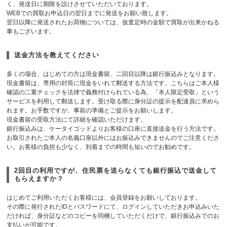
く、発送日に期限を設けさせていただいております。
WEBでの買取お申込日の翌日までに発送をお願い致します。
翌日以降に発送されたお荷物については、仮査定時の金額で買取が出来かねる
事もございます。
送金方法を教えてください
多くの場合、はじめての方は現金書留、二回目以降は銀行振込みとなります。
現金書留は、専用の封筒に現金をいれて郵送する方法です。こちらはご本人様
確認の二重チェックを法律で義務付けられている為、「本人限定受取」という
サービスを利用して郵送します。受け取る際に身分証の提示を配達員に求めら
れます。お手数ですが、事前の準備とご提示をお願いします。
現金書留の受取方法にて詳細を確認いただけます。
銀行振込みは、ケータイゴッドよりお客様の口座に直接送金を行う方法です。
お取引されたご本人の名義口座以外にはお振込みできませんのでご注意くださ
い。お客様の負担も少なく、到着までの時間も短いのでお勧めです。
2回目の利用ですが、住民票を送らなくても銀行振込で送金して
もらえますか？
はじめてご利用いただくお客様には、会員登録をお願いしております。
その際に発行されたIDとパスワードにて、ログインしていただきお申込みいた
だければ、身分証などのコピーを同梱していただくだけで、銀行振込みでのお
支払いが可能です。