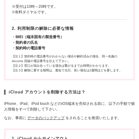
※受付は10時～20時です。
※有料ダイヤルです。
2. 利用制限の解除に必要な情報
・IMEI（端末固有の製造番号）
・契約者の氏名
・契約時の電話番号
【注１】契約時の電話番号がわからない場合や解約済みの場合、同一名義の
docomo 回線の電話番号を伝えて下さい。
【注２】窓口が混み合っている場合は繋がるまでお時間がかかります。
【注３】解除に要する期間は、最短で当日、長い場合は2週間ほどを要します。
iCloud アカウントを削除する方法は？
iPhone、iPad、iPod touch などのiOS端末を売却される前に、以下の手順で個
人情報をすべて削除して下さい。
なお、事前に
データのバックアップ
をされることを推奨いたします。
1. iCloud からサインアウト