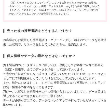
【注】iCloud アカウントにサインインしている状態で iCloud のデータ (連絡先、
カレンダー、リマインダー、書類、フォトストリームなど) を手動で削除しないで
ください。これを行うと、iCloud サーバや、iCloud にサインインしているすべて
のデバイスからもコンテンツが削除されてしまいます。
売った後の携帯電話をどうするんですか？
お客様からお買取した携帯電話は、クリーニングし、端末内のデータを完全消
去した状態で、リユース品としてよみがえらせ、販売致します。
個人情報やデータの流出などはないですか？
携帯電話内のデータやメモリに関しては、原則としてお客様ご自身で初期化
（設定・情報等、全てのデータを消去）して頂いております。
初期化の方法が分からない場合は、発送していただく前にお近くのキャリアシ
ョップにて初期化を行っていただけると安心してお売りいただけます。
また、弊社におきましても、すべての携帯電話において専用のソフトを用いて
設定・情報等の抹消を行っております。
万が一、お買取した携帯端末の中に情報が含まれおりましても、データ等はお
返しすることができませんのでご了承下さい。
データが必要な方は予め、データのバックアップを行っていただきますようお
願い致します。