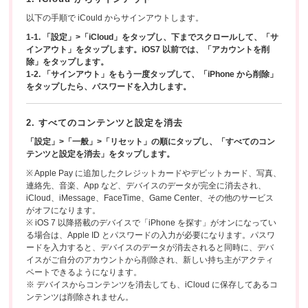
以下の手順で iCould からサインアウトします。
1-1. 「設定」>「iCloud」をタップし、下までスクロールして、「サ
インアウト」をタップします。iOS7 以前では、「アカウントを削
除」をタップします。
1-2. 「サインアウト」をもう一度タップして、「iPhone から削除」
をタップしたら、パスワードを入力します。
2. すべてのコンテンツと設定を消去
「設定」>「一般」>「リセット」の順にタップし、「すべてのコン
テンツと設定を消去」をタップします。
※ Apple Pay に追加したクレジットカードやデビットカード、写真、
連絡先、音楽、App など、デバイスのデータが完全に消去され、
iCloud、iMessage、FaceTime、Game Center、その他のサービス
がオフになります。
※ iOS 7 以降搭載のデバイスで「iPhone を探す」がオンになってい
る場合は、Apple ID とパスワードの入力が必要になります。パスワ
ードを入力すると、デバイスのデータが消去されると同時に、デバ
イスがご自分のアカウントから削除され、新しい持ち主がアクティ
ベートできるようになります。
※ デバイスからコンテンツを消去しても、iCloud に保存してあるコ
ンテンツは削除されません。