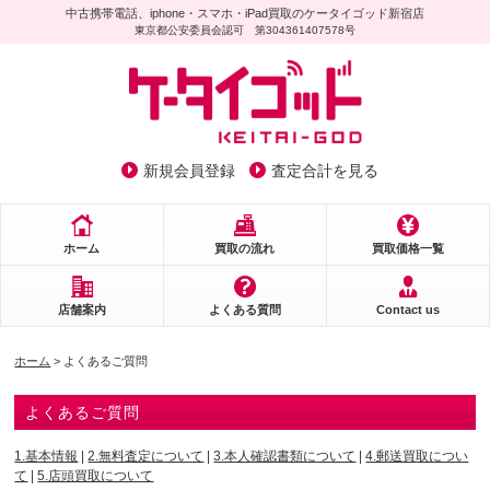
中古携帯電話、iphone・スマホ・iPad買取のケータイゴッド新宿店
東京都公安委員会認可 第304361407578号
新規会員登録
査定合計を見る
ホーム
買取の流れ
買取価格一覧
店舗案内
よくある質問
Contact us
ホーム
> よくあるご質問
よくあるご質問
1.基本情報
|
2.無料査定について
|
3.本人確認書類について
|
4.郵送買取につい
て
|
5.店頭買取について