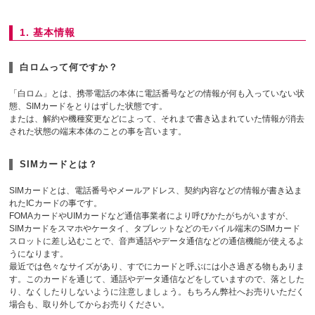
1. 基本情報
白ロムって何ですか？
「白ロム」とは、携帯電話の本体に電話番号などの情報が何も入っていない状
態、SIMカードをとりはずした状態です。
または、解約や機種変更などによって、それまで書き込まれていた情報が消去
された状態の端末本体のことの事を言います。
SIMカードとは？
SIMカードとは、電話番号やメールアドレス、契約内容などの情報が書き込ま
れたICカードの事です。
FOMAカードやUIMカードなど通信事業者により呼びかたがちがいますが、
SIMカードをスマホやケータイ、タブレットなどのモバイル端末のSIMカード
スロットに差し込むことで、音声通話やデータ通信などの通信機能が使えるよ
うになります。
最近では色々なサイズがあり、すでにカードと呼ぶには小さ過ぎる物もありま
す。このカードを通じて、通話やデータ通信などをしていますので、落とした
り、なくしたりしないように注意しましょう。もちろん弊社へお売りいただく
場合も、取り外してからお売りください。