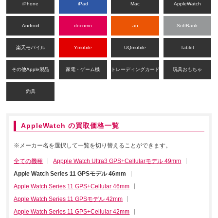
iPhone
iPad
Mac
AppleWatch
Android
docomo
au
SoftBank
楽天モバイル
Ymobile
UQmobile
Tablet
その他Apple製品
家電・ゲーム機
トレーディングカード
玩具おもちゃ
釣具
AppleWatch の買取価格一覧
※メーカー名を選択して一覧を切り替えることができます。
全ての機種
Appple Watch Ultra3 GPS+Cellularモデル 49mm
Apple Watch Series 11 GPSモデル 46mm
Apple Watch Series 11 GPS+Cellular 46mm
Apple Watch Series 11 GPSモデル 42mm
Apple Watch Series 11 GPS+Cellular 42mm