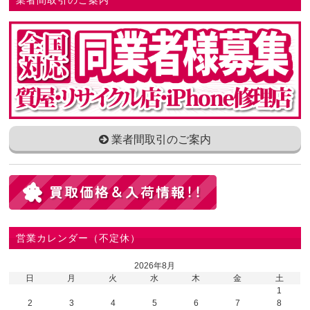
業者間取引のご案内
業者間取引のご案内
営業カレンダー（不定休）
2026年8月
日
月
火
水
木
金
土
1
2
3
4
5
6
7
8