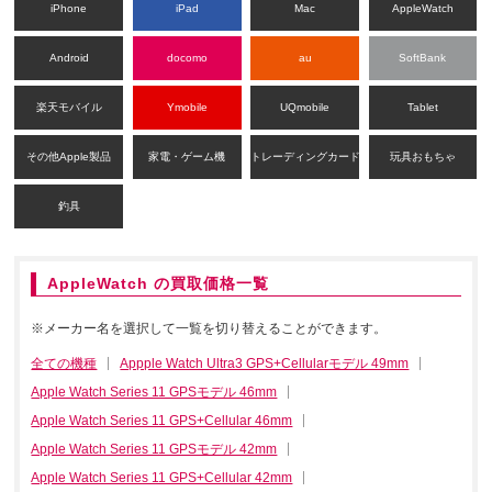
iPhone
iPad
Mac
AppleWatch
Android
docomo
au
SoftBank
楽天モバイル
Ymobile
UQmobile
Tablet
その他Apple製品
家電・ゲーム機
トレーディングカード
玩具おもちゃ
釣具
AppleWatch の買取価格一覧
※メーカー名を選択して一覧を切り替えることができます。
全ての機種
Appple Watch Ultra3 GPS+Cellularモデル 49mm
Apple Watch Series 11 GPSモデル 46mm
Apple Watch Series 11 GPS+Cellular 46mm
Apple Watch Series 11 GPSモデル 42mm
Apple Watch Series 11 GPS+Cellular 42mm