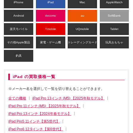
iPhone
iPad
Mac
AppleWatch
Android
docomo
au
SoftBank
楽天モバイル
Ymobile
UQmobile
Tablet
その他Apple製品
家電・ゲーム機
トレーディングカード
玩具おもちゃ
釣具
iPad の買取価格一覧
※メーカー名を選択して一覧を切り替えることができます。
全ての機種
iPad Pro 13インチ (M5) 【2025年秋モデル】
iPad Pro 11インチ (M5) 【2025年秋モデル】
iPad Pro 13インチ【2024年春モデル】
iPad Pro5 11インチ【第5世代】
iPad Pro6 12.9インチ【第6世代】