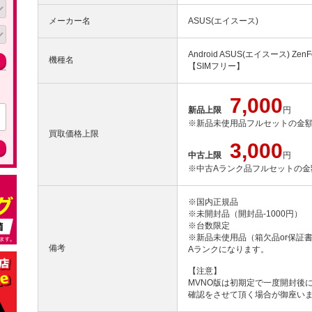
メーカー名
ASUS(エイスース)
Android ASUS(エイスース) Zen
機種名
【SIMフリー】
7,000
新品上限
円
※新品未使用品フルセットの金
買取価格上限
3,000
中古上限
円
※中古Aランク品フルセットの金
※国内正規品
※未開封品（開封品-1000円）
※台数限定
※新品未使用品（箱欠品or保証
備考
Aランクになります。
【注意】
MVNO版は初期定で一度開封後
確認をさせて頂く場合が御座い