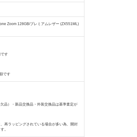
Fone Zoom 128GB/プレミアムレザー (ZX551ML)
額です
額です
書欠品）・新品交換品・外装交換品は基準査定が
に、再ラッピングされている場合が多い為、開封
ます。