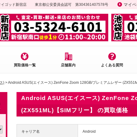
マイペ
ータイゴッド新宿店
東京都公安委員会認可 第304361407578号
買取価格一覧
店舗案内
よくある質問
ス)
> Android ASUS(エイスース) ZenFone Zoom 128GB/プレミアムレザー (ZX
Android ASUS(エイスース) ZenFone
(ZX551ML)【SIMフリー】 の買取価格
キャリア名
Android