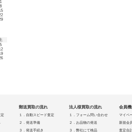
1
8
15
22
29
土
5
12
19
26
郵送買取の流れ
法人様買取の流れ
会員機
査定
１．自動スピード査定
１．フォーム問い合わせ
マイペ
み
２．発送準備
２．お品物の発送
新規会
３．発送手続き
３．弊社にて検品
査定合