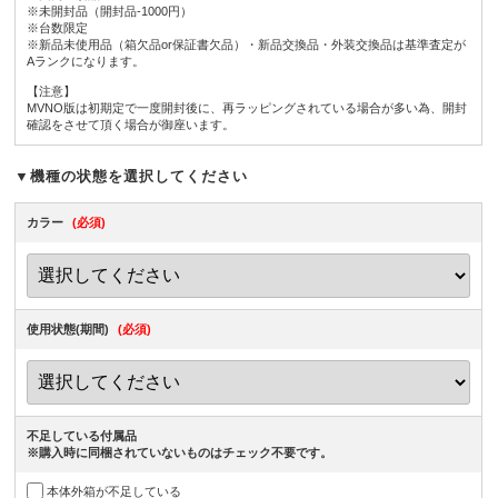
※未開封品（開封品-1000円）
※台数限定
※新品未使用品（箱欠品or保証書欠品）・新品交換品・外装交換品は基準査定が
Aランクになります。
【注意】
MVNO版は初期定で一度開封後に、再ラッピングされている場合が多い為、開封
確認をさせて頂く場合が御座います。
▼機種の状態を選択してください
カラー
(必須)
使用状態(期間)
(必須)
不足している付属品
※購入時に同梱されていないものはチェック不要です。
本体外箱が不足している