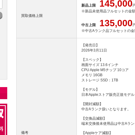
145,000
新品上限
※新品未使用品フルセットの金
買取価格上限
135,000
中古上限
※中古Aランク品フルセットの金
【発売日】
2026年3月11日
【スペック】
画面サイズ 13.6インチ
CPU Apple M5チップ 10コア
メモリ 16GB
ストレージ SSD：1TB
【モデル】
日本Appleストア販売正規モデル
【開封減額】
中古Aランク扱いとなります。
【交換品減額】
端末交換後未使用品は中古Aラン
備考
【Appleケア減額】