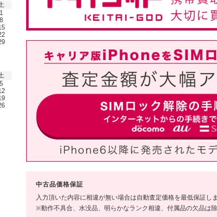
土
1
8
15
22
29
土
5
12
19
26
中古品価格保証
入力頂いた内容に相違が無い場合は自動査定価格を最低保証し
※動作不具合、水没品、明らかなランク相違、付属品の欠品は