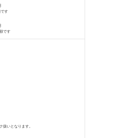
円
額です
円
額です
ク扱いとなります。