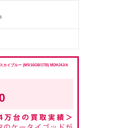
る
 スカイブルー (M5/16GB/1TB) MDHJ4J/A
0