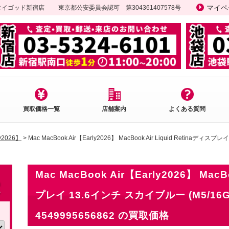
マイペ
ータイゴッド新宿店
東京都公安委員会認可 第304361407578号
買取価格一覧
店舗案内
よくある質問
ly2026】
> Mac MacBook Air【Early2026】 MacBook Air Liquid Retinaディス
Mac MacBook Air【Early2026】 MacBo
プレイ 13.6インチ スカイブルー (M5/16GB
4549995656862 の買取価格