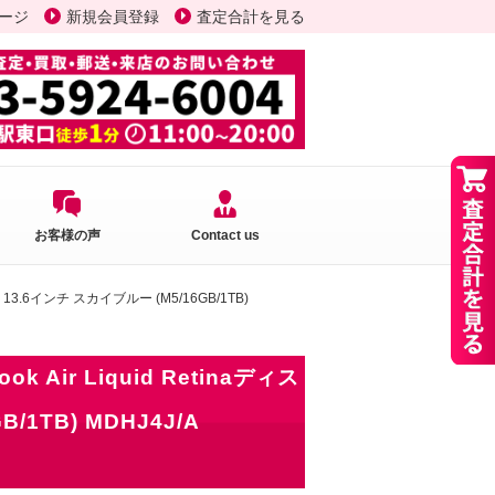
ージ
新規会員登録
査定合計を見る
お客様の声
Contact us
プレイ 13.6インチ スカイブルー (M5/16GB/1TB)
ok Air Liquid Retinaディス
/1TB) MDHJ4J/A