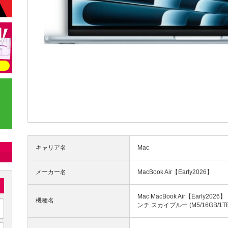
キャリア名
Mac
メーカー名
MacBook Air【Early2026】
Mac MacBook Air【Early2026】
機種名
ンチ スカイブルー (M5/16GB/1TB) 