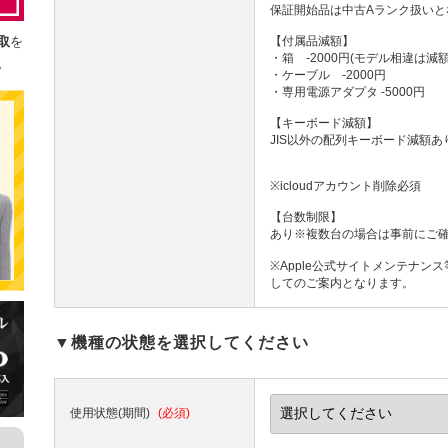
保証開始品は中古Aランク扱いと
取
を
【付属品減額】
・箱 -2000円(モデル相違は減
。
・ケーブル -2000円
・専用電源アダプタ -5000円
【キーボード減額】
JIS以外の配列キーボード減額あ
※icloudアカウント削除必須
【台数制限】
あり※複数台の場合は事前にご
※Apple公式サイトメンテナ
してのご案内となります。
▼機種の状態を選択してください
使用状態(期間)
(必須)