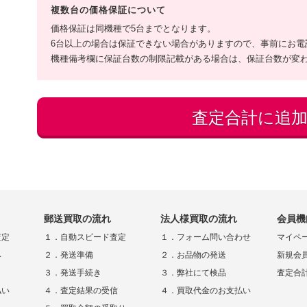
複数台の価格保証について
価格保証は同機種で5台までとなります。
6台以上の場合は保証できない場合がありますので、事前にお電
機種備考欄に保証台数の制限記載がある場合は、保証台数が変
郵送買取の流れ
法人様買取の流れ
会員機
査定
１．自動スピード査定
１．フォーム問い合わせ
マイペ
み
２．発送準備
２．お品物の発送
新規会
３．発送手続き
３．弊社にて検品
査定合
払い
４．査定結果の受信
４．買取代金のお支払い