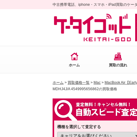
中古携帯電話、iphone・スマホ・iPad買取のケ
ホーム
買取の流れ
ホーム
>
買取価格一覧
>
Mac
>
MacBook Air【Ear
MDHJ4J/A 4549995656862の買取価格
機種を選択して査定する