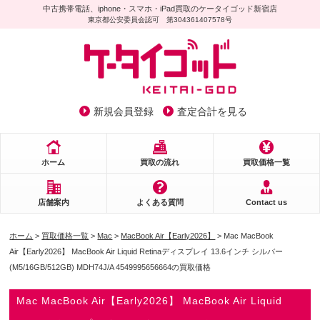
中古携帯電話、iphone・スマホ・iPad買取のケータイゴッド新宿店
東京都公安委員会認可 第304361407578号
新規会員登録
査定合計を見る
ホーム
買取の流れ
買取価格一覧
店舗案内
よくある質問
Contact us
ホーム
>
買取価格一覧
>
Mac
>
MacBook Air【Early2026】
> Mac MacBook
Air【Early2026】 MacBook Air Liquid Retinaディスプレイ 13.6インチ シルバー
(M5/16GB/512GB) MDH74J/A 4549995656664の買取価格
Mac MacBook Air【Early2026】 MacBook Air Liquid