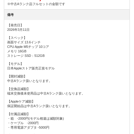
※中古Aランク品フルセットの金額です
備考
【発売日】
2026年3月11日
【スペック】
画面サイズ 13.6インチ
CPU Apple M5チップ 10コア
メモリ 16GB
ストレージ SSD：512GB
【モデル】
日本Appleストア販売正規モデル
【開封減額】
中古Aランク扱いとなります。
【交換品減額】
端末交換後未使用品は中古Aランク扱いとなります。
【Appleケア減額】
保証開始品は中古Aランク扱いとなります。
【付属品減額】
・箱 -2000円(モデル相違は減額対象)
・ケーブル -2000円
・専用電源アダプタ -5000円