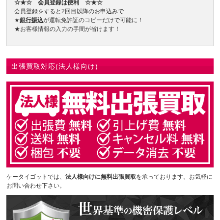
☆★☆ 会員登録は便利 ☆★☆
会員登録をすると2回目以降のお申込みで…
★
銀行振込
が運転免許証のコピーだけで可能に！
★お客様情報の入力の手間が省けます！
出張買取対応(法人様向け)
ケータイゴットでは、
法人様向けに無料出張買取
を承っております。お気軽に
お問い合わせ下さい。