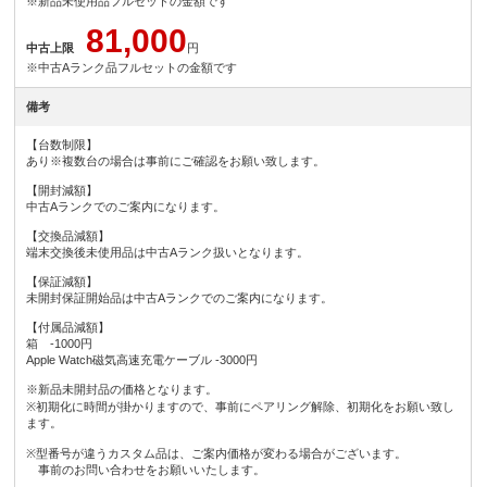
※新品未使用品フルセットの金額です
81,000
中古上限
円
※中古Aランク品フルセットの金額です
備考
【台数制限】
あり※複数台の場合は事前にご確認をお願い致します。
【開封減額】
中古Aランクでのご案内になります。
【交換品減額】
端末交換後未使用品は中古Aランク扱いとなります。
【保証減額】
未開封保証開始品は中古Aランクでのご案内になります。
【付属品減額】
箱 -1000円
Apple Watch磁気高速充電ケーブル -3000円
※新品未開封品の価格となります。
※初期化に時間が掛かりますので、事前にペアリング解除、初期化をお願い致し
ます。
※型番号が違うカスタム品は、ご案内価格が変わる場合がございます。
事前のお問い合わせをお願いいたします。