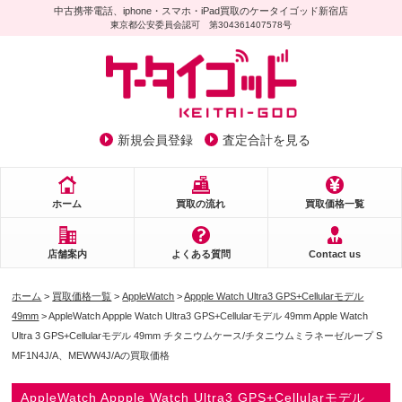
中古携帯電話、iphone・スマホ・iPad買取のケータイゴッド新宿店
東京都公安委員会認可 第304361407578号
新規会員登録
査定合計を見る
ホーム
買取の流れ
買取価格一覧
店舗案内
よくある質問
Contact us
ホーム
>
買取価格一覧
>
AppleWatch
>
Appple Watch Ultra3 GPS+Cellularモデル
49mm
> AppleWatch Appple Watch Ultra3 GPS+Cellularモデル 49mm Apple Watch
Ultra 3 GPS+Cellularモデル 49mm チタニウムケース/チタニウムミラネーゼループ S
MF1N4J/A、MEWW4J/Aの買取価格
AppleWatch Appple Watch Ultra3 GPS+Cellularモデル