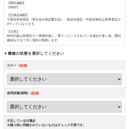
【開封減額】
-3000円
【交換品減額】
※新品未使用品（箱欠品or保証書欠品）・新品交換品・外装交換品は基準査定が
Aランクになります。
【注意】
MVNO版は初期定で一度開封後に、再ラッピングされている場合が多い為、開封
確認をさせて頂く場合が御座います。
▼機種の状態を選択してください
カラー
(必須)
使用状態(期間)
(必須)
不足している付属品
※購入時に同梱されていないものはチェック不要です。