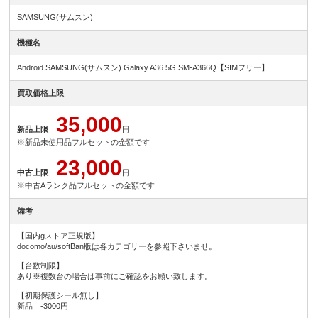
SAMSUNG(サムスン)
機種名
Android SAMSUNG(サムスン) Galaxy A36 5G SM-A366Q【SIMフリー】
買取価格上限
35,000
新品上限
円
※新品未使用品フルセットの金額です
23,000
中古上限
円
※中古Aランク品フルセットの金額です
備考
【国内gストア正規版】
docomo/au/softBan版は各カテゴリーを参照下さいませ。
【台数制限】
あり※複数台の場合は事前にご確認をお願い致します。
【初期保護シール無し】
新品 -3000円