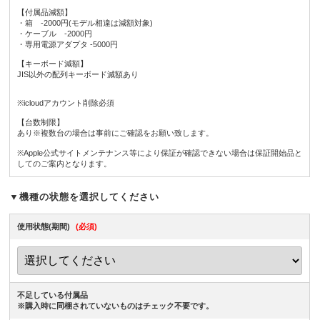
【付属品減額】
・箱 -2000円(モデル相違は減額対象)
・ケーブル -2000円
・専用電源アダプタ -5000円
【キーボード減額】
JIS以外の配列キーボード減額あり
※icloudアカウント削除必須
【台数制限】
あり※複数台の場合は事前にご確認をお願い致します。
※Apple公式サイトメンテナンス等により保証が確認できない場合は保証開始品と
してのご案内となります。
▼機種の状態を選択してください
使用状態(期間)
(必須)
不足している付属品
※購入時に同梱されていないものはチェック不要です。