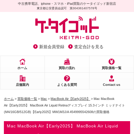
中古携帯電話、iphone・スマホ・iPad買取のケータイゴッド新宿店
東京都公安委員会認可 第304361407578号
新規会員登録
査定合計を見る
ホーム
買取の流れ
買取価格一覧
店舗案内
よくある質問
Contact us
ホーム
>
買取価格一覧
>
Mac
>
MacBook Air【Early2025】
> Mac MacBook
Air【Early2025】 MacBook Air Liquid Retinaディスプレイ 15.3インチ ミッドナイト
(M4/16GB/512GB)【Early2025】MW1M3J/A 4549995542608の買取価格
Mac MacBook Air【Early2025】 MacBook Air Liquid