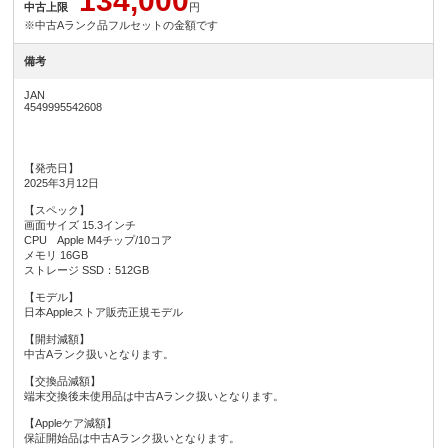
134,000
中古上限
円
※中古Aランク品フルセットの金額です
備考
JAN
4549995542608
【発売日】
2025年3月12日
【スペック】
画面サイズ 15.3インチ
CPU Apple M4チップ/10コア
メモリ 16GB
ストレージ SSD：512GB
【モデル】
日本Appleストア販売正規モデル
【開封減額】
中古Aランク扱いとなります。
【交換品減額】
端末交換後未使用品は中古Aランク扱いとなります。
【Appleケア減額】
保証開始品は中古Aランク扱いとなります。