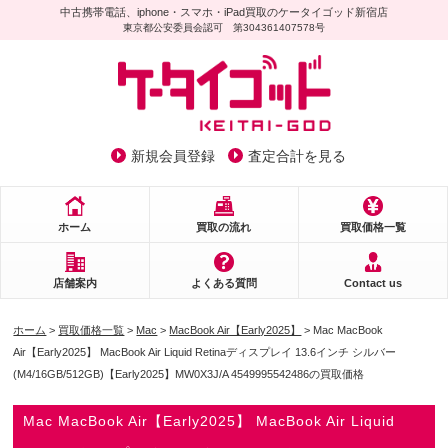
中古携帯電話、iphone・スマホ・iPad買取のケータイゴッド新宿店
東京都公安委員会認可 第304361407578号
新規会員登録
査定合計を見る
ホーム
買取の流れ
買取価格一覧
店舗案内
よくある質問
Contact us
ホーム
>
買取価格一覧
>
Mac
>
MacBook Air【Early2025】
> Mac MacBook
Air【Early2025】 MacBook Air Liquid Retinaディスプレイ 13.6インチ シルバー
(M4/16GB/512GB)【Early2025】MW0X3J/A 4549995542486の買取価格
Mac MacBook Air【Early2025】 MacBook Air Liquid