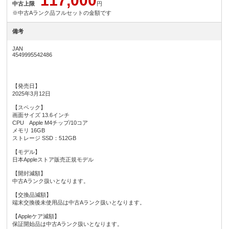
117,000
中古上限
円
※中古Aランク品フルセットの金額です
備考
JAN
4549995542486
【発売日】
2025年3月12日
【スペック】
画面サイズ 13.6インチ
CPU Apple M4チップ/10コア
メモリ 16GB
ストレージ SSD：512GB
【モデル】
日本Appleストア販売正規モデル
【開封減額】
中古Aランク扱いとなります。
【交換品減額】
端末交換後未使用品は中古Aランク扱いとなります。
【Appleケア減額】
保証開始品は中古Aランク扱いとなります。