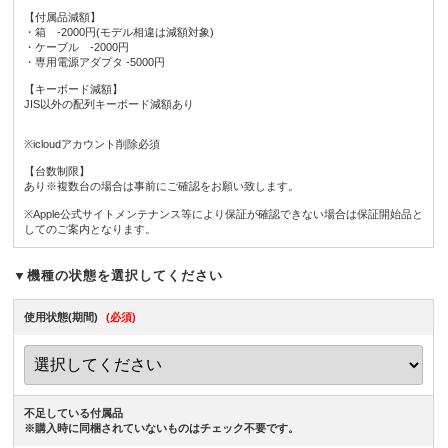
【付属品減額】
・箱 -2000円(モデル相違は減額対象)
・ケーブル -2000円
・専用電源アダプタ -5000円
【キーボード減額】
JIS以外の配列キーボード減額あり
※icloudアカウント削除必須
【台数制限】
あり※複数台の場合は事前にご確認をお願い致します。
※Apple公式サイトメンテナンス等により保証が確認できない場合は保証開始品と
してのご案内となります。
▼機種の状態を選択してください
使用状態(期間)
(必須)
不足している付属品
※購入時に同梱されていないものはチェック不要です。