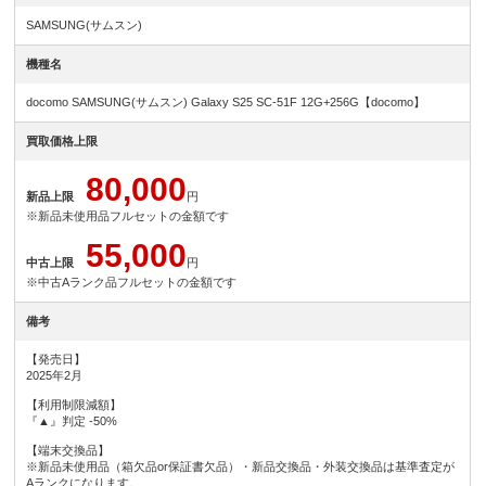
SAMSUNG(サムスン)
機種名
docomo SAMSUNG(サムスン) Galaxy S25 SC-51F 12G+256G【docomo】
買取価格上限
80,000
新品上限
円
※新品未使用品フルセットの金額です
55,000
中古上限
円
※中古Aランク品フルセットの金額です
備考
【発売日】
2025年2月
【利用制限減額】
『▲』判定 -50%
【端末交換品】
※新品未使用品（箱欠品or保証書欠品）・新品交換品・外装交換品は基準査定が
Aランクになります。