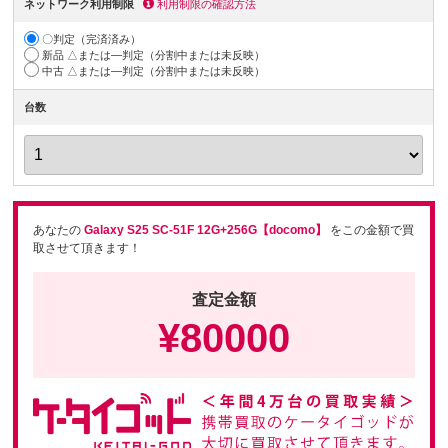
ネットワーク利用制限
利用制限の確認方法
〇判定（完済済み）
新品 △または―判定（分割中または未反映）
中古 △または―判定（分割中または未反映）
台数
あなたの
Galaxy S25 SC-51F 12G+256G【docomo】
をこの金額で買
取させて頂きます！
査定金額
¥
80000