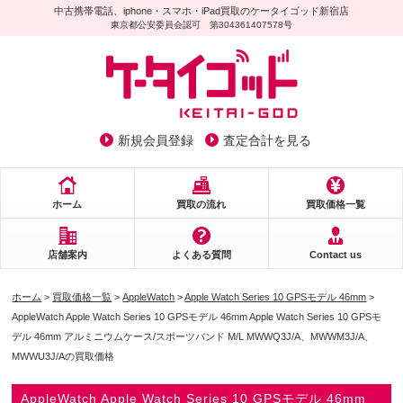
中古携帯電話、iphone・スマホ・iPad買取のケータイゴッド新宿店
東京都公安委員会認可 第304361407578号
新規会員登録
査定合計を見る
ホーム
買取の流れ
買取価格一覧
店舗案内
よくある質問
Contact us
ホーム
>
買取価格一覧
>
AppleWatch
>
Apple Watch Series 10 GPSモデル 46mm
>
AppleWatch Apple Watch Series 10 GPSモデル 46mm Apple Watch Series 10 GPSモ
デル 46mm アルミニウムケース/スポーツバンド M/L MWWQ3J/A、MWWM3J/A、
MWWU3J/Aの買取価格
AppleWatch Apple Watch Series 10 GPSモデル 46mm