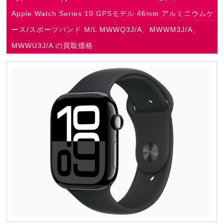
Apple Watch Series 10 GPSモデル 46mm アルミニウムケ
ース/スポーツバンド M/L MWWQ3J/A、MWWM3J/A、
MWWU3J/A の買取価格