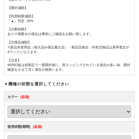
【開封減額】
【利用制限減額】
『▲』判定 -30%
【台数制限】
あり※複数台の場合は事前にご確認をお願い致します。
【交換品減額】
※新品未使用品（箱欠品or保証書欠品）・新品交換品・外装交換品は基準査定が
Aランクになります。
【注意】
MVNO版は初期定で一度開封後に、再ラッピングされている場合が多い為、開封
確認をさせて頂く場合が御座います。
▼機種の状態を選択してください
カラー
(必須)
使用状態(期間)
(必須)