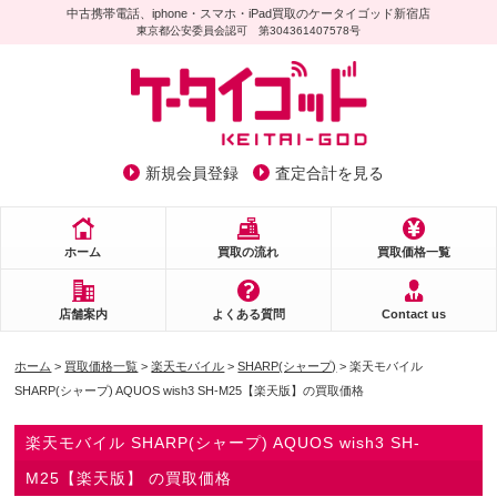
中古携帯電話、iphone・スマホ・iPad買取のケータイゴッド新宿店
東京都公安委員会認可 第304361407578号
新規会員登録
査定合計を見る
ホーム
買取の流れ
買取価格一覧
店舗案内
よくある質問
Contact us
ホーム
>
買取価格一覧
>
楽天モバイル
>
SHARP(シャープ)
> 楽天モバイル
SHARP(シャープ) AQUOS wish3 SH-M25【楽天版】の買取価格
楽天モバイル SHARP(シャープ) AQUOS wish3 SH-
M25【楽天版】 の買取価格