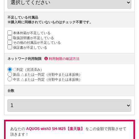
不足している付属品
※購入時に同梱されていないものはチェック不要です。
本体外箱が不足している
取扱説明書が不足している
その他の付属品が不足している
保証書が不足している
ネットワーク利用制限
利用制限の確認方法
〇判定（完済済み）
新品 △または―判定（分割中または未反映）
中古 △または―判定（分割中または未反映）
台数
あなたの
AQUOS wish3 SH-M25【楽天版】
をこの金額で買取させて
頂きます！