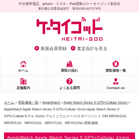
中古携帯電話、iphone・スマホ・iPad買取のケータイゴッド新宿店
東京都公安委員会認可 第304361407578号
新規会員登録
査定合計を見る
ホーム
買取の流れ
買取価格一覧
店舗案内
よくある質問
Contact us
ホーム
>
買取価格一覧
>
AppleWatch
>
Apple Watch Series 9 GPS+Cellular 41mm
>
AppleWatch Apple Watch Series 9 GPS+Cellular 41mm Apple Watch Series 9
GPS+Cellularモデル 41mm アルミニウムケース/スポーツバンド S/M MRHN3J/A、
MRHR3J/A、MRHV3J/A、MRHY3J/A、MRY63J/Aの買取価格
AppleWatch Apple Watch Series 9 GPS+Cellular 41mm