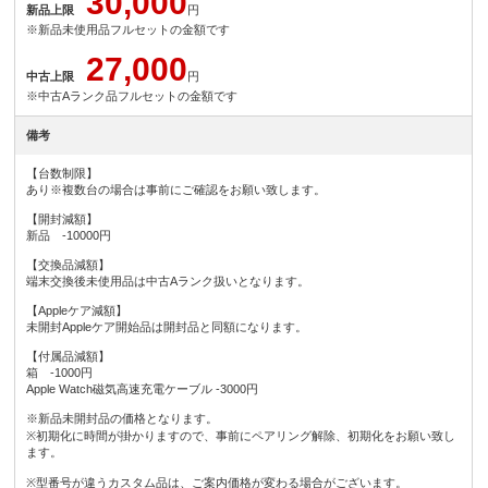
30,000
新品上限
円
※新品未使用品フルセットの金額です
27,000
中古上限
円
※中古Aランク品フルセットの金額です
備考
【台数制限】
あり※複数台の場合は事前にご確認をお願い致します。
【開封減額】
新品 -10000円
【交換品減額】
端末交換後未使用品は中古Aランク扱いとなります。
【Appleケア減額】
未開封Appleケア開始品は開封品と同額になります。
【付属品減額】
箱 -1000円
Apple Watch磁気高速充電ケーブル -3000円
※新品未開封品の価格となります。
※初期化に時間が掛かりますので、事前にペアリング解除、初期化をお願い致し
ます。
※型番号が違うカスタム品は、ご案内価格が変わる場合がございます。