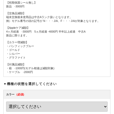
【初期保護シール無し】
新品 -3000円
【交換品減額】
端末交換後未使用品は中古Aランク扱いとなります。
例）モデル番号の頭の記号が N・・・J/A、F・・・J/Aが対象となります。
【Appleケア減額】
4ヶ月経過 -3000円 5ヵ月経過 -4000円 半年以上経過 中古A
新品に限ります。
【カラー増減額】
・パシフィックブルー
・ゴールド
・シルバー
・グラファイト
【付属品減額】
・箱 -1000円(モデル相違は減額対象)
・ケーブル -2000円
▼機種の状態を選択してください
カラー
(必須)