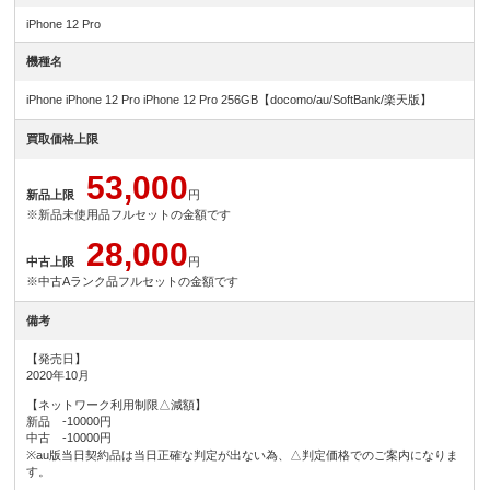
iPhone 12 Pro
機種名
iPhone iPhone 12 Pro iPhone 12 Pro 256GB【docomo/au/SoftBank/楽天版】
買取価格上限
53,000
新品上限
円
※新品未使用品フルセットの金額です
28,000
中古上限
円
※中古Aランク品フルセットの金額です
備考
【発売日】
2020年10月
【ネットワーク利用制限△減額】
新品 -10000円
中古 -10000円
※au版当日契約品は当日正確な判定が出ない為、△判定価格でのご案内になりま
す。