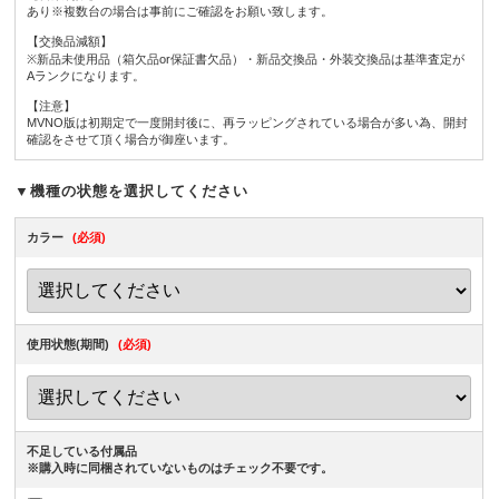
あり※複数台の場合は事前にご確認をお願い致します。
【交換品減額】
※新品未使用品（箱欠品or保証書欠品）・新品交換品・外装交換品は基準査定が
Aランクになります。
【注意】
MVNO版は初期定で一度開封後に、再ラッピングされている場合が多い為、開封
確認をさせて頂く場合が御座います。
▼機種の状態を選択してください
カラー
(必須)
使用状態(期間)
(必須)
不足している付属品
※購入時に同梱されていないものはチェック不要です。