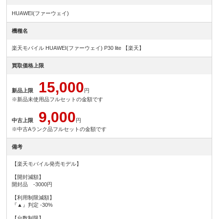
HUAWEI(ファーウェイ)
機種名
楽天モバイル HUAWEI(ファーウェイ) P30 lite 【楽天】
買取価格上限
15,000
新品上限
円
※新品未使用品フルセットの金額です
9,000
中古上限
円
※中古Aランク品フルセットの金額です
備考
【楽天モバイル発売モデル】
【開封減額】
開封品 -3000円
【利用制限減額】
『▲』判定 -30%
【台数制限】