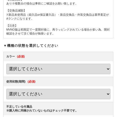
あり※複数台の場合は事前にご確認をお願い致します。
【交換品減額】
※新品未使用品（箱欠品or保証書欠品）・新品交換品・外装交換品は基準査定が
Aランクになります。
【注意】
MVNO版は初期定で一度開封後に、再ラッピングされている場合が多い為、開封
確認をさせて頂く場合が御座います。
▼機種の状態を選択してください
カラー
(必須)
使用状態(期間)
(必須)
不足している付属品
※購入時に同梱されていないものはチェック不要です。