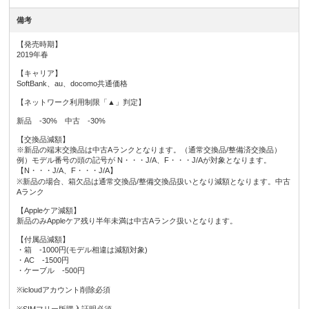
備考
【発売時期】
2019年春
【キャリア】
SoftBank、au、docomo共通価格
【ネットワーク利用制限「▲」判定】
新品 -30% 中古 -30%
【交換品減額】
※新品の端末交換品は中古Aランクとなります。（通常交換品/整備済交換品）
例）モデル番号の頭の記号が N・・・J/A、F・・・J/Aが対象となります。
【N・・・J/A、F・・・J/A】
※新品の場合、箱欠品は通常交換品/整備交換品扱いとなり減額となります。中古
Aランク
【Appleケア減額】
新品のみAppleケア残り半年未満は中古Aランク扱いとなります。
【付属品減額】
・箱 -1000円(モデル相違は減額対象)
・AC -1500円
・ケーブル -500円
※icloudアカウント削除必須