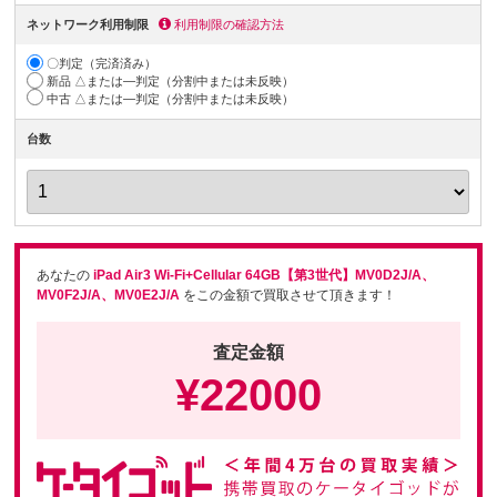
ネットワーク利用制限
利用制限の確認方法
〇判定（完済済み）
新品 △または―判定（分割中または未反映）
中古 △または―判定（分割中または未反映）
台数
あなたの
iPad Air3 Wi-Fi+Cellular 64GB【第3世代】MV0D2J/A、
MV0F2J/A、MV0E2J/A
をこの金額で買取させて頂きます！
査定金額
¥
22000