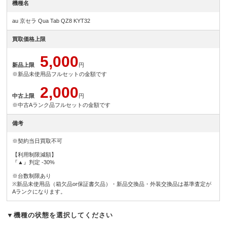
機種名
au 京セラ Qua Tab QZ8 KYT32
買取価格上限
5,000
新品上限
円
※新品未使用品フルセットの金額です
2,000
中古上限
円
※中古Aランク品フルセットの金額です
備考
※契約当日買取不可
【利用制限減額】
『▲』判定 -30%
※台数制限あり
※新品未使用品（箱欠品or保証書欠品）・新品交換品・外装交換品は基準査定が
Aランクになります。
▼機種の状態を選択してください