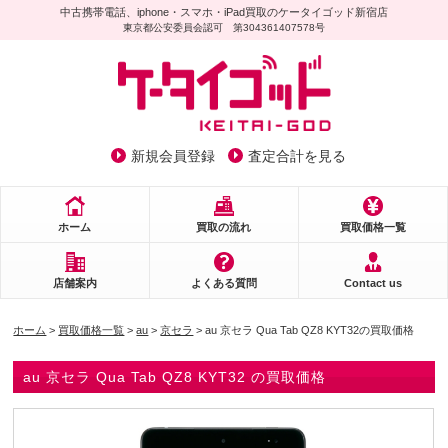
中古携帯電話、iphone・スマホ・iPad買取のケータイゴッド新宿店
東京都公安委員会認可 第304361407578号
新規会員登録
査定合計を見る
ホーム
買取の流れ
買取価格一覧
店舗案内
よくある質問
Contact us
ホーム
>
買取価格一覧
>
au
>
京セラ
> au 京セラ Qua Tab QZ8 KYT32の買取価格
au 京セラ Qua Tab QZ8 KYT32 の買取価格