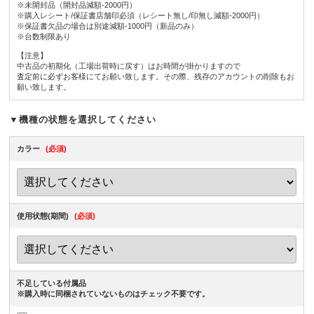
※未開封品（開封品減額-2000円）
※購入レシート/保証書店舗印必須（レシート無し/印無し減額-2000円）
※保証書欠品の場合は別途減額-1000円（新品のみ）
※台数制限あり
【注意】
中古品の初期化（工場出荷時に戻す）はお時間が掛かりますので
査定前に必ずお客様にてお願い致します。その際、残存のアカウントの削除もお
願い致します。
▼機種の状態を選択してください
カラー
(必須)
使用状態(期間)
(必須)
不足している付属品
※購入時に同梱されていないものはチェック不要です。