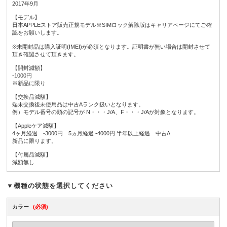
2017年9月
【モデル】
日本APPLEストア販売正規モデル※SIMロック解除版はキャリアページにてご確
認をお願いします。
※未開封品は購入証明(IMEI)が必須となります。証明書が無い場合は開封させて
頂き確認させて頂きます。
【開封減額】
-1000円
※新品に限り
【交換品減額】
端末交換後未使用品は中古Aランク扱いとなります。
例）モデル番号の頭の記号が N・・・J/A、F・・・J/Aが対象となります。
【Appleケア減額】
4ヶ月経過 -3000円 5ヵ月経過 -4000円 半年以上経過 中古A
新品に限ります。
【付属品減額】
減額無し
▼機種の状態を選択してください
カラー
(必須)