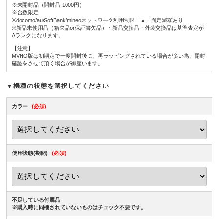
※未開封品（開封品-1000円）
※台数限定
※docomo/au/SoftBank/mineoネットワーク利用制限「▲」判定減額あり
※新品未使用品（箱欠品or保証書欠品）・新品交換品・外装交換品は基準査定が
Aランクになります。
【注意】
MVNO版は初期定で一度開封後に、再ラッピングされている場合が多い為、開封
確認をさせて頂く場合が御座います。
▼機種の状態を選択してください
カラー
(必須)
使用状態(期間)
(必須)
不足している付属品
※購入時に同梱されていないものはチェック不要です。