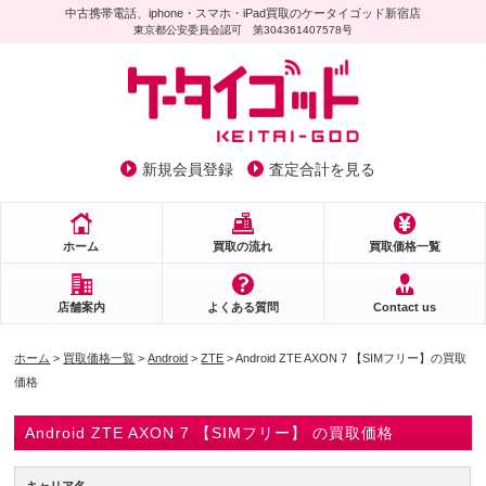
中古携帯電話、iphone・スマホ・iPad買取のケータイゴッド新宿店
東京都公安委員会認可 第304361407578号
新規会員登録
査定合計を見る
ホーム
買取の流れ
買取価格一覧
店舗案内
よくある質問
Contact us
ホーム
>
買取価格一覧
>
Android
>
ZTE
> Android ZTE AXON 7 【SIMフリー】の買取
価格
Android ZTE AXON 7 【SIMフリー】 の買取価格