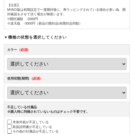
【注意】
MVNO版は初期設定で一度開封後に、再ラッピングされている場合が多い為、開
封確認をさせて頂く場合が御座います。
※開封減額 -2000円
※楽天版 -3000円（新品の開封品/未開封品同額）
▼機種の状態を選択してください
カラー
(必須)
使用状態(期間)
(必須)
不足している付属品
※購入時に同梱されていないものはチェック不要です。
本体外箱が不足している
取扱説明書が不足している
その他の付属品が不足している