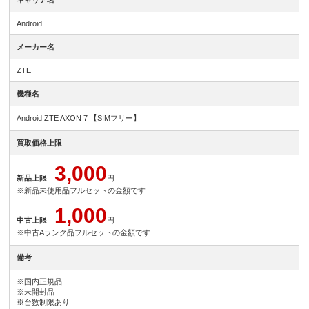
キャリア名
Android
メーカー名
ZTE
機種名
Android ZTE AXON 7 【SIMフリー】
買取価格上限
3,000
新品上限
円
※新品未使用品フルセットの金額です
1,000
中古上限
円
※中古Aランク品フルセットの金額です
備考
※国内正規品
※未開封品
※台数制限あり