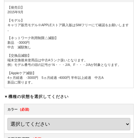
【発売日】
2015年9月
【モデル】
キャリア販売モデル※APPLEストア購入版はSIMフリーにて確認をお願いします
。
【ネットワーク利用制限△減額】
新品 -3000円
中古 減額無し
【交換品減額】
端末交換後未使用品は中古Aランク扱いとなります。
例）モデル番号の頭の記号が N・・・J/A、F・・・J/Aが対象となります。
【Appleケア減額】
4ヶ月経過 -3000円 5ヵ月経過 -4000円 半年以上経過 中古A
新品に限ります。
▼機種の状態を選択してください
カラー
(必須)