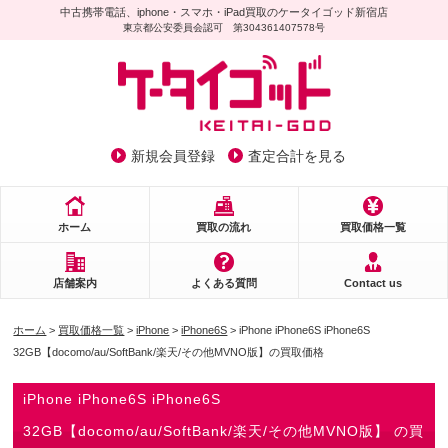
中古携帯電話、iphone・スマホ・iPad買取のケータイゴッド新宿店
東京都公安委員会認可 第304361407578号
新規会員登録
査定合計を見る
ホーム
買取の流れ
買取価格一覧
店舗案内
よくある質問
Contact us
ホーム
>
買取価格一覧
>
iPhone
>
iPhone6S
> iPhone iPhone6S iPhone6S
32GB【docomo/au/SoftBank/楽天/その他MVNO版】の買取価格
iPhone iPhone6S iPhone6S
32GB【docomo/au/SoftBank/楽天/その他MVNO版】 の買