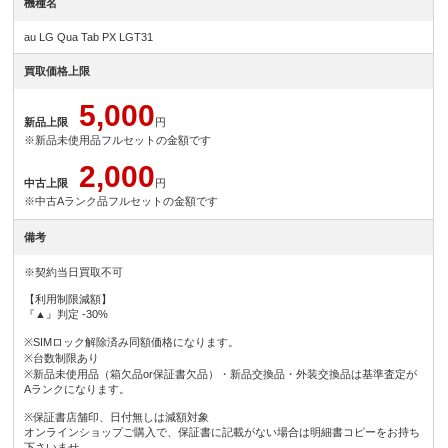
機種名
au LG Qua Tab PX LGT31
買取価格上限
5,000
新品上限
円
※新品未使用品フルセットの金額です
2,000
中古上限
円
※中古Aランク品フルセットの金額です
備考
※契約当日買取不可
【利用制限減額】
『▲』判定 -30%
※SIMロック解除済み同額価格になります。
※台数制限あり
※新品未使用品（箱欠品or保証書欠品）・新品交換品・外装交換品は基準査定が
Aランクになります。
※保証書店舗印、日付無しは減額対象
オンラインショップご購入で、保証書に記載がない場合は明細書コピーをお持ち
下さいませ。