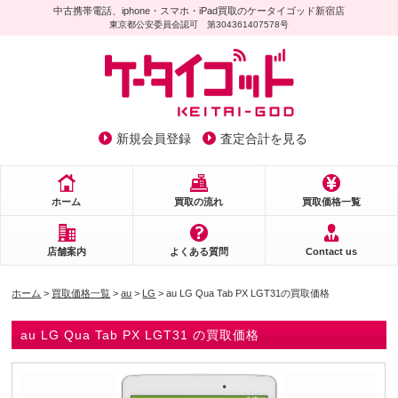
中古携帯電話、iphone・スマホ・iPad買取のケータイゴッド新宿店
東京都公安委員会認可 第304361407578号
新規会員登録
査定合計を見る
ホーム
買取の流れ
買取価格一覧
店舗案内
よくある質問
Contact us
ホーム
>
買取価格一覧
>
au
>
LG
> au LG Qua Tab PX LGT31の買取価格
au LG Qua Tab PX LGT31 の買取価格