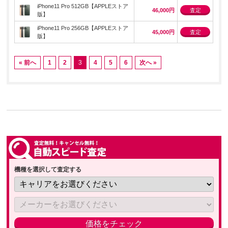
iPhone11 Pro 512GB【APPLEストア
46,000円
査定
版】
iPhone11 Pro 256GB【APPLEストア
45,000円
査定
版】
« 前へ
1
2
3
4
5
6
次へ »
機種を選択して査定する