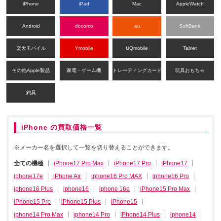
iPhone
iPad
Mac
AppleWatch
Android
docomo
au
SoftBank
楽天モバイル
Ymobile
UQmobile
Tablet
その他Apple製品
家電・ゲーム機
トレーディングカード
玩具おもちゃ
釣具
iPhone の買取価格一覧
※メーカー名を選択して一覧を切り替えることができます。
全ての機種
iPhone17 Pro Max
iPhone17 Pro
iPhone17
iphone17e
iPhone Air
iphone16 Pro MAX
iphone16 Pro
iphone16 Plus
iphone16
iphone 16e
iPhone15 Pro Max
iPhone15 Pro
iPhone15 Plus
iPhone15
iphone14 Pro Max
iphone14 Pro
iPhone14 Plus
iphone14