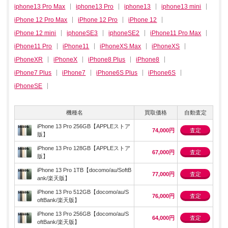
iphone13 Pro Max
iphone13 Pro
iphone13
iphone13 mini
iPhone 12 Pro Max
iPhone 12 Pro
iPhone 12
iPhone 12 mini
iphoneSE3
iphoneSE2
iPhone11 Pro Max
iPhone11 Pro
iPhone11
iPhoneXS Max
iPhoneXS
iPhoneXR
iPhoneX
iPhone8 Plus
iPhone8
iPhone7 Plus
iPhone7
iPhone6S Plus
iPhone6S
iPhoneSE
機種名
買取価格
自動査定
iPhone 13 Pro 256GB【APPLEストア
74,000円
査定
版】
iPhone 13 Pro 128GB【APPLEストア
67,000円
査定
版】
iPhone 13 Pro 1TB【docomo/au/SoftB
77,000円
査定
ank/楽天版】
iPhone 13 Pro 512GB【docomo/au/S
76,000円
査定
oftBank/楽天版】
iPhone 13 Pro 256GB【docomo/au/S
64,000円
査定
oftBank/楽天版】